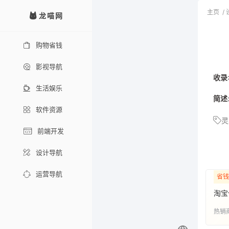
主页
/
龙喵网
购物省钱
影视导航
收录
生活娱乐
简述
软件资源
灵
前端开发
设计导航
运营导航
省钱
淘宝
热销