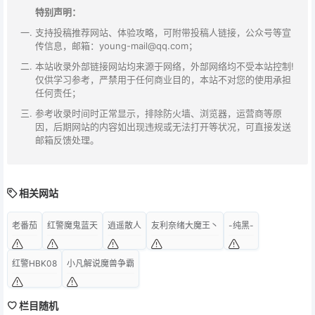
特别声明：
支持投稿推荐网站、体验攻略，可附带投稿人链接，公众号等宣
传信息，邮箱：young-mail@qq.com；
本站收录外部链接网站均来源于网络，外部网络均不受本站控制!
仅供学习参考，严禁用于任何商业目的，本站不对您的使用承担
任何责任；
参考收录时间时正常显示，排除防火墙、浏览器，运营商等原
因，后期网站的内容如出现违规或无法打开等状况，可直接发送
邮箱反馈处理。
相关网站
老番茄
红警魔鬼蓝天
逍遥散人
友利奈绪大魔王丶
-纯黑-
红警HBK08
小凡解说魔兽争霸
栏目随机