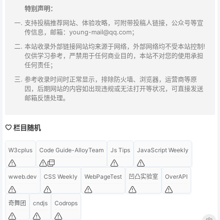
特别声明：
支持投稿推荐网站、体验攻略，可附带投稿人链接，公众号等宣
传信息，邮箱：young-mail@qq.com；
本站收录外部链接网站均来源于网络，外部网络均不受本站控制!
仅供学习参考，严禁用于任何商业目的，本站不对您的使用承担
任何责任；
参考收录时间时正常显示，排除防火墙、浏览器，运营商等原
因，后期网站的内容如出现违规或无法打开等状况，可直接发送
邮箱反馈处理。
栏目随机
W3cplus
Code Guide-AlloyTeam
Js Tips
JavaScript Weekly
wweb.dev
CSS Weekly
WebPageTest
凹凸实验室
OverAPI
奇舞团
cndjs
Codrops