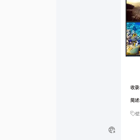
收录
简述
壁