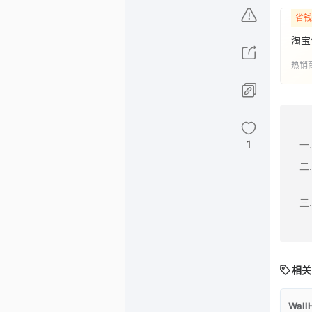
省钱
淘宝
热销
1
相关
Wall