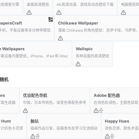
壁纸搜索引擎
桌面高清壁纸
4K高清动漫、游戏及动态壁纸下载
电脑壁纸
papersCraft
Chiikawa Wallpaper
、手机、平板设备等多分辨率壁纸
漫画 Chiikawa 的角色壁纸：吉伊卡哇、乌萨
e Wallpapers
Wallspic
果设备内置壁纸，iPhone、iPad 和 iMac
各种设备的高清壁纸
随机
ors
优设配色导航
Adobe 配色器
方案生成器
中国，日本传统色，渐变色等配色参考
在线色轮调色，主题色拾取
r Hunt
触站
Happy Hues
千计的色卡灵感
插画作品分享、投稿发布及学习交流网站
调色灵感，颜色术语/