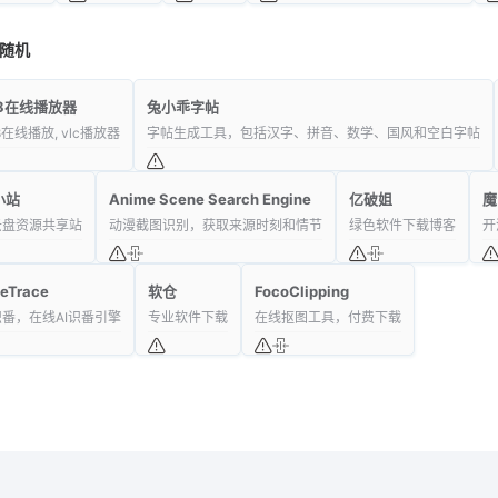
随机
u8在线播放器
兔小乖字帖
8在线播放, vlc播放器
字帖生成工具，包括汉字、拼音、数学、国风和空白字帖
小站
Anime Scene Search Engine
亿破姐
魔
云盘资源共享站
动漫截图识别，获取来源时刻和情节
绿色软件下载博客
开
eTrace
软仓
FocoClipping
番，在线AI识番引擎
专业软件下载
在线抠图工具，付费下载
龙喵网
- 有态度的网址导航