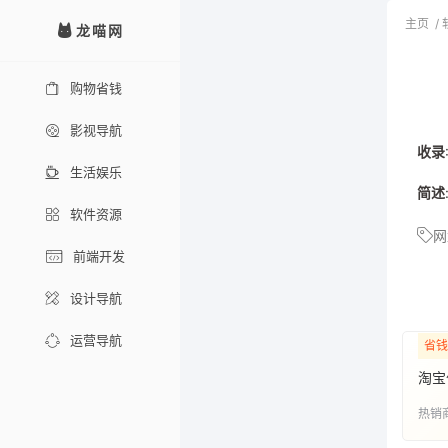
主页
/
龙喵网
购物省钱
影视导航
收录
生活娱乐
简述
软件资源
网
前端开发
设计导航
运营导航
省钱
淘宝
热销