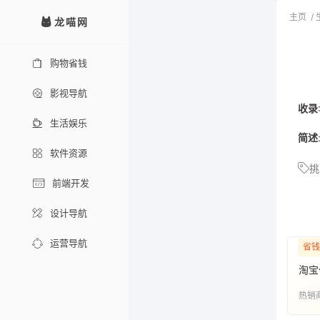
主页
/
龙喵网
购物省钱
影视导航
收录
生活娱乐
简述
软件资源
挑
前端开发
设计导航
运营导航
省钱
淘宝
热销