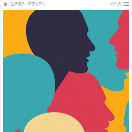
/
生活娱乐
/
深夜故事
/
站外搜