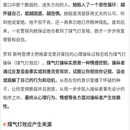
里口中那个脆弱的、迷失方向的人。
她陷入了一个恶性循环：越
怀疑自己，就越困惑、越恐惧。
她极度渴望获得丈夫的认可、听
到他说爱她，他不但不肯，还一再表示她已然精神错乱。直到后
来，一名警探向她保证他也看到了煤气灯变暗，她才一步步恢复
理智和自信。
罗宾·斯特恩博士把格雷戈里对葆拉的心理操纵过程总结为煤气灯
操纵（煤气灯效应）。
煤气灯操纵实质是一种情感控制，操纵者
通过反复歪曲事实或刻意改变现状，试图让你相信你记错、误会
或曲解了自己的行为和动机，
从而在你的意识里播下怀疑的种
子，让你变得脆弱并且困惑，从而一步步陷入操纵者事先设计的
程序之中，
最终从心理行为、情感等各方面对操纵者产生依赖
性。
煤气灯效应产生来源