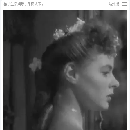
/
生活娱乐
/
深夜故事
/
站外搜