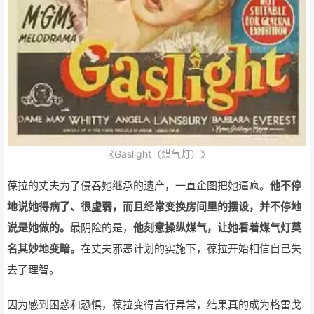
《Gaslight（煤气灯）》
葆拉的丈夫为了侵吞她继承的遗产，一直企图把她逼疯。
他不停
地说她得病了、很虚弱，而且经常变换房间里的摆设，并不停地
说是她做的。
最阴险的是，
他刻意操纵煤气，让她看着煤气灯莫
名其妙地变暗。
在丈夫邪恶计划的实施下，葆拉开始相信自己失
去了理智。
因为感到困惑和恐惧，葆拉变得言行异常，结果真的成为格雷戈