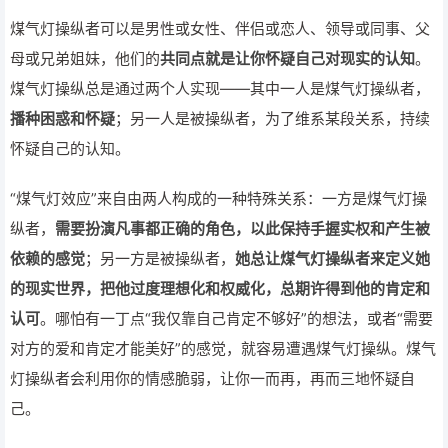
煤气灯操纵者可以是男性或女性、伴侣或恋人、领导或同事、父
母或兄弟姐妹，他们的
共同点就是让你怀疑自己对现实的认知
。
煤气灯操纵总是通过两个人实现——其中一人是煤气灯操纵者，
播种困惑和怀疑
；另一人是被操纵者，为了维系某段关系，持续
怀疑自己的认知。
“煤气灯效应”来自由两人构成的一种特殊关系：一方是煤气灯操
纵者，
需要扮演凡事都正确的角色，以此保持手握实权和产生被
依赖的感觉
；另一方是被操纵者，
她总让煤气灯操纵者来定义她
的现实世界，把他过度理想化和权威化，总期许得到他的肯定和
认可
。哪怕有一丁点“我仅靠自己肯定不够好”的想法，或者“需要
对方的爱和肯定才能美好”的感觉，就容易遭遇煤气灯操纵。煤气
灯操纵者会利用你的情感脆弱，让你一而再，再而三地怀疑自
己。