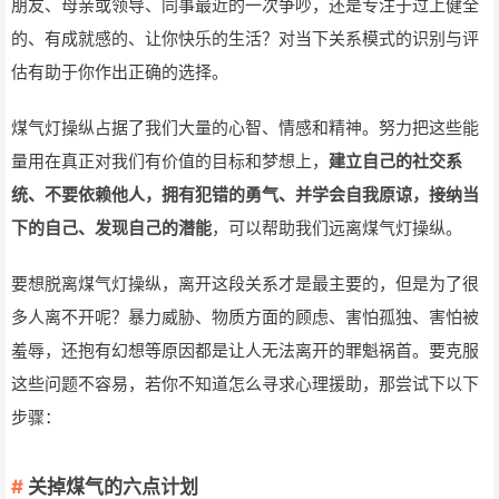
朋友、母亲或领导、同事最近的一次争吵，还是专注于过上健全
的、有成就感的、让你快乐的生活？对当下关系模式的识别与评
估有助于你作出正确的选择。
煤气灯操纵占据了我们大量的心智、情感和精神。努力把这些能
量用在真正对我们有价值的目标和梦想上，
建立自己的社交系
统、不要依赖他人，拥有犯错的勇气、并学会自我原谅，接纳当
下的自己、发现自己的潜能
，可以帮助我们远离煤气灯操纵。
要想脱离煤气灯操纵，离开这段关系才是最主要的，但是为了很
多人离不开呢？暴力威胁、物质方面的顾虑、害怕孤独、害怕被
羞辱，还抱有幻想等原因都是让人无法离开的罪魁祸首。要克服
这些问题不容易，若你不知道怎么寻求心理援助，那尝试下以下
步骤：
关掉煤气的六点计划