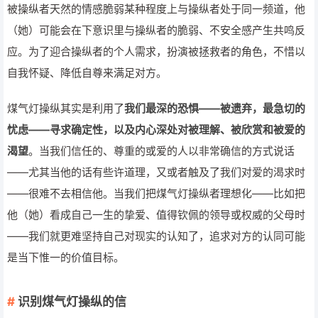
被操纵者天然的情感脆弱某种程度上与操纵者处于同一频道，他
（她）可能会在下意识里与操纵者的脆弱、不安全感产生共鸣反
应。为了迎合操纵者的个人需求，扮演被拯救者的角色，不惜以
自我怀疑、降低自尊来满足对方。
煤气灯操纵其实是利用了
我们最深的恐惧——被遗弃，最急切的
忧虑——寻求确定性，以及内心深处对被理解、被欣赏和被爱的
渴望
。当我们信任的、尊重的或爱的人以非常确信的方式说话
——尤其当他的话有些许道理，又或者触及了我们对爱的渴求时
——很难不去相信他。当我们把煤气灯操纵者理想化——比如把
他（她）看成自己一生的挚爱、值得钦佩的领导或权威的父母时
——我们就更难坚持自己对现实的认知了，追求对方的认同可能
是当下惟一的价值目标。
识别煤气灯操纵的信